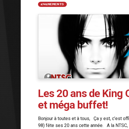
ÉVÉNEMENTS
Les 20 ans de King O
et méga buffet!
Bonjour à toutes et à tous, Ça y est, c’est o
98) fête ses 20 ans cette année. A la NTSC, c