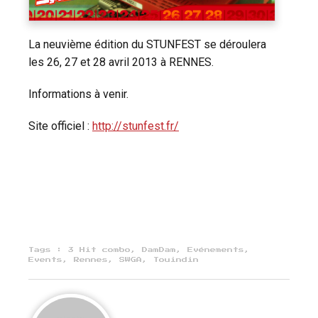
La neuvième édition du STUNFEST se déroulera
les 26, 27 et 28 avril 2013 à RENNES.
Informations à venir.
Site officiel :
http://stunfest.fr/
Tags :
3 Hit combo
,
DamDam
,
Evénements
,
Events
,
Rennes
,
SWGA
,
Touindin