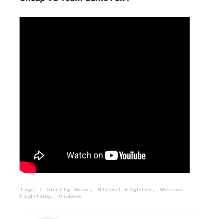
Tags :
Guilty Gear
,
Street FIghter
,
Versus
Fighting
,
Vidéos