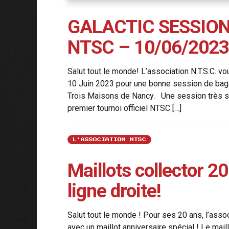
GALACTIC SESSION 
NTSC – 10/06/2023
Salut tout le monde! L’association N.T.S.C. 
10 Juin 2023 pour une bonne session de bagar
Trois Maisons de Nancy. Une session très spéc
premier tournoi officiel NTSC […]
L'ASSOCIATION NTSC
Maillots collector 2
ligne droite!
Salut tout le monde ! Pour ses 20 ans, l’asso
avec un maillot anniversaire spécial ! Le mail