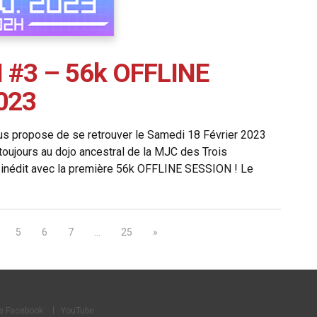
#3 – 56k OFFLINE
023
vous propose de se retrouver le Samedi 18 Février 2023
toujours au dojo ancestral de la MJC des Trois
 inédit avec la première 56k OFFLINE SESSION ! Le
5
6
7
…
25
»
e Facebook
YouTube