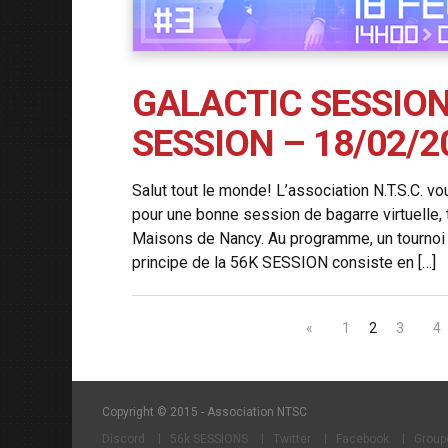
GALACTIC SESSION 
SESSION – 18/02/2
Salut tout le monde! L’association N.T.S.C. 
pour une bonne session de bagarre virtuelle, 
Maisons de Nancy. Au programme, un tournoi
principe de la 56K SESSION consiste en […]
«
1
2
3
4
Copyright © 2015 - Association NTSC
Discord
56k SESSIONS
Twitter
Facebook
Group