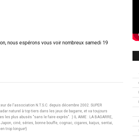
ention, nous espérons vous voir nombreux samedi 19
teur de l'association N.T.S.C. depuis décembre 2002. SUPER
dar naturel à top tiers dans les jeux de bagarre, et va toujours
s les plus abusés "sans le faire exprès". :) IL AIME : LA BAGARRE,
Japon, ciné, séries, bonne bouffe, cognac, cigares, kaijus, sentai,
ien trop longue!)