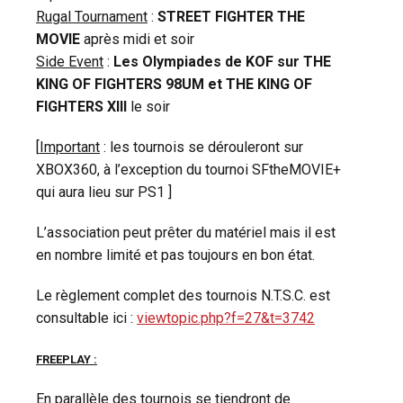
Rugal Tournament
:
STREET FIGHTER THE
MOVIE
après midi et soir
Side Event
:
Les Olympiades de KOF sur THE
KING OF FIGHTERS 98UM et THE KING OF
FIGHTERS XIII
le soir
[
Important
: les tournois se dérouleront sur
XBOX360, à l’exception du tournoi SFtheMOVIE+
qui aura lieu sur PS1 ]
L’association peut prêter du matériel mais il est
en nombre limité et pas toujours en bon état.
Le règlement complet des tournois N.T.S.C. est
consultable ici :
viewtopic.php?f=27&t=3742
FREEPLAY :
En parallèle des tournois se tiendront de