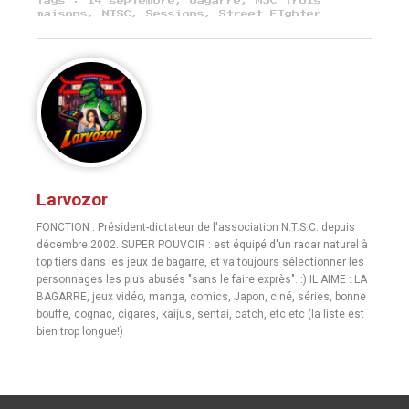
Tags :
14 septembre
,
bagarre
,
MJC trois
maisons
,
NTSC
,
Sessions
,
Street FIghter
Larvozor
FONCTION : Président-dictateur de l'association N.T.S.C. depuis
décembre 2002. SUPER POUVOIR : est équipé d'un radar naturel à
top tiers dans les jeux de bagarre, et va toujours sélectionner les
personnages les plus abusés "sans le faire exprès". :) IL AIME : LA
BAGARRE, jeux vidéo, manga, comics, Japon, ciné, séries, bonne
bouffe, cognac, cigares, kaijus, sentai, catch, etc etc (la liste est
bien trop longue!)