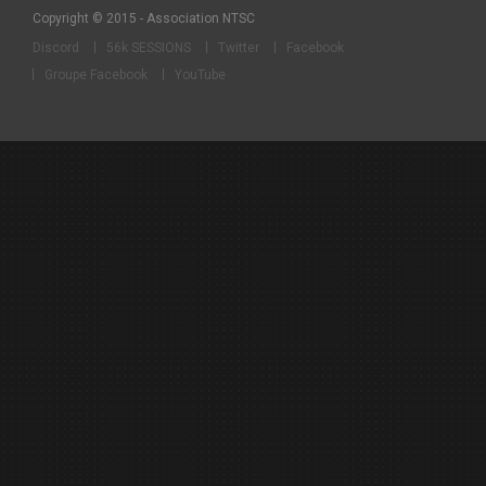
Copyright © 2015 - Association NTSC
Discord
56k SESSIONS
Twitter
Facebook
Groupe Facebook
YouTube